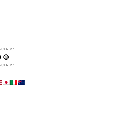
Moon
143,00
€
Valorado en
de 5
GUENOS:
GUENOS: