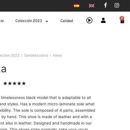
0
cio
Colección 2023
Calidad
lection 2023
/
Sandalia plana
/
Alexa
xa
Valorado
sobre 5 basado en
2
puntuaciones de clien
 timelessness black model that is adaptable to all
 and styles. Has a modern micro-laminate sole what
exibility. The sole is composed of 4 parts, assembled
 by hand. This shoe is made of leather and with a
nt also in leather. Designed and handmade in our
Spain. This shoes sizes normally, take your usual