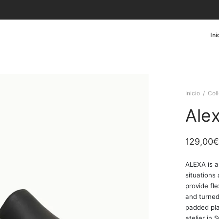
Ini
Inicio
/
Col
Ale
129,00
€
ALEXA is a
situations
provide fl
and turned
padded pla
atelier in 