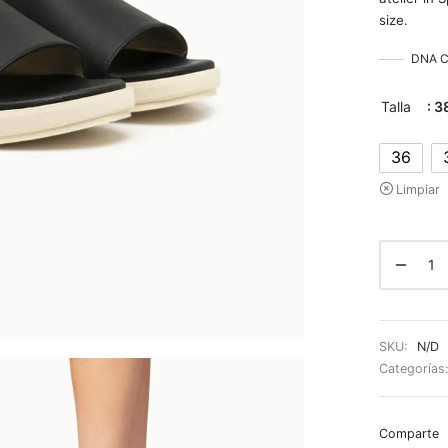
size.
DNA Co
Talla
: 3
36
Limpiar
SKU:
N/D
Categorías
Comparte