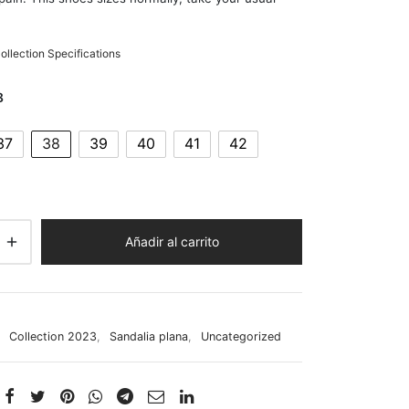
llection Specifications
8
37
38
39
40
41
42
Añadir al carrito
:
Collection 2023
,
Sandalia plana
,
Uncategorized