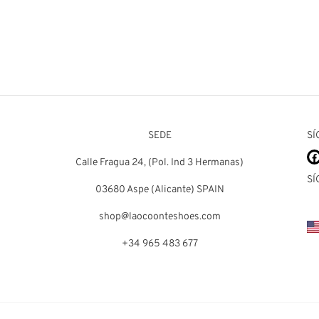
Callie
0
€
109,00
€
de 5
Valorado en
de 5
SEDE
SÍ
Calle Fragua 24, (Pol. Ind 3 Hermanas)
SÍ
03680 Aspe (Alicante) SPAIN
shop@laocoonteshoes.com
+34 965 483 677