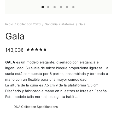
Inicio
/
Collection 2023
/
Sandalia Plataforma
/
Gala
Gala
143,00
€
Valorado
sobre 5 basado en
1
puntuaci
GALA
es un modelo elegante, diseñado con elegancia e
ingenuidad. Su suela de micro bloque proporciona ligereza. La
suela está compuesta por 6 partes, ensamblada y torneada a
mano con un flexible para una mayor comodidad.
La altura de la cuña es 7,5 cm y de la plataforma 3,5 cm.
Diseñado y fabricado a mano en nuestros talleres en España.
Este modelo talla normal, escoge tu habitual.
DNA Collection Specifications