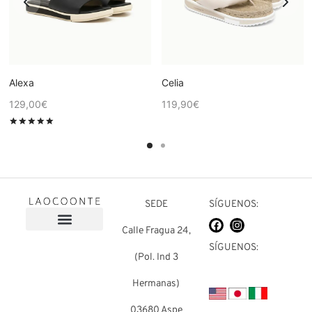
Alexa
Celia
129,00
€
119,90
€
Valorado en
de 5
SEDE
SÍGUENOS:
Calle Fragua 24,
Sobre nosotros
Preguntas frecuentes
SÍGUENOS:
(Pol. Ind 3
Hermanas)
03680 Aspe