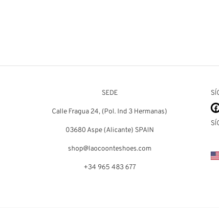
Callie
0
€
109,00
€
SEDE
SÍ
Calle Fragua 24, (Pol. Ind 3 Hermanas)
SÍ
03680 Aspe (Alicante) SPAIN
shop@laocoonteshoes.com
+34 965 483 677