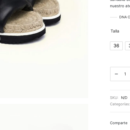
nuestro ate
DNA Co
Talla
36
SKU:
N/D
Categorías
Comparte