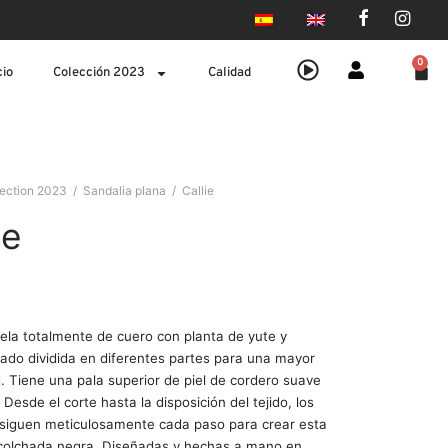
0
cio
Colección 2023
Calidad
lection 2023
/
Sandalia plana
/
Callie
ie
ela totalmente de cuero con planta de yute y
ado dividida en diferentes partes para una mayor
 Tiene una pala superior de piel de cordero suave
Desde el corte hasta la disposición del tejido, los
siguen meticulosamente cada paso para crear esta
colchada negra. Diseñadas y hechas a mano en