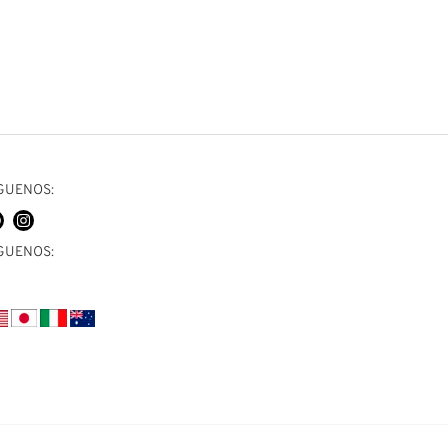
Bubble
136,00
€
Valorado en
de 5
GUENOS:
GUENOS: