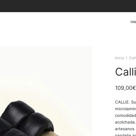
Ini
Inicio
/
Col
Call
109,00
€
CALLIE. Su
microlamin
comodidad.
acolchada. 
artesanos 
sandalia a