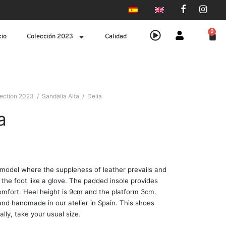
0
cio
Colección 2023
Calidad
lection 2023
/
Sandalia Alta
/
Delia
a
€
 model where the suppleness of leather prevails and
p the foot like a glove. The padded insole provides
omfort. Heel height is 9cm and the platform 3cm.
nd handmade in our atelier in Spain. This shoes
lly, take your usual size.