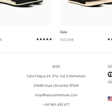
Gala
€
143,00
€
Valorado en
de 5
SEDE
SÍ
Calle Fragua 24, (Pol. Ind 3 Hermanas)
SÍ
03680 Aspe (Alicante) SPAIN
shop@laocoonteshoes.com
+34 965 483 677