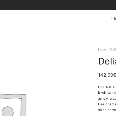
Ini
Inicio
/
Col
Deli
142,00
DELIA is a
it will wra
an extra c
Designed a
sizes norma