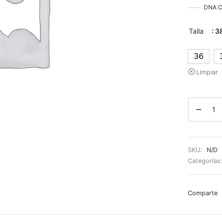
DNA Co
Talla
: 3
36
Limpiar
SKU:
N/D
Categorías
Comparte