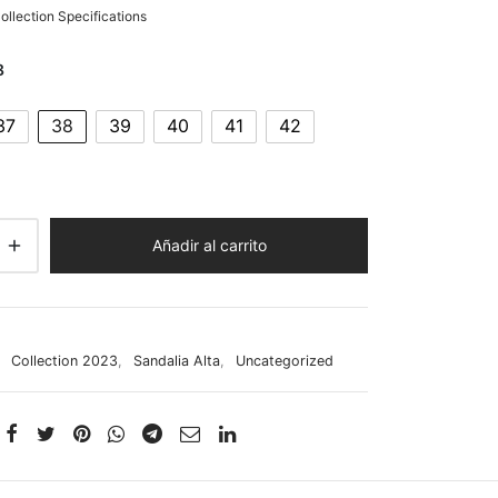
llection Specifications
8
37
38
39
40
41
42
Añadir al carrito
:
Collection 2023
,
Sandalia Alta
,
Uncategorized