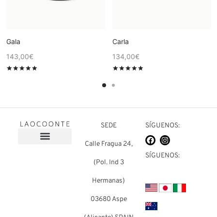
Gala
Carla
143,00
€
134,00
€
Valorado en
de 5
Valorado en
de 5
SEDE
SÍGUENOS:
Calle Fragua 24,
Sobre nosotros
Preguntas frecuentes
SÍGUENOS:
(Pol. Ind 3
Hermanas)
03680 Aspe