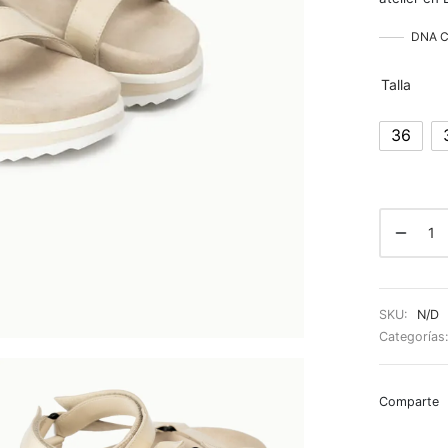
DNA Co
Talla
36
SKU:
N/D
Categorías
Comparte