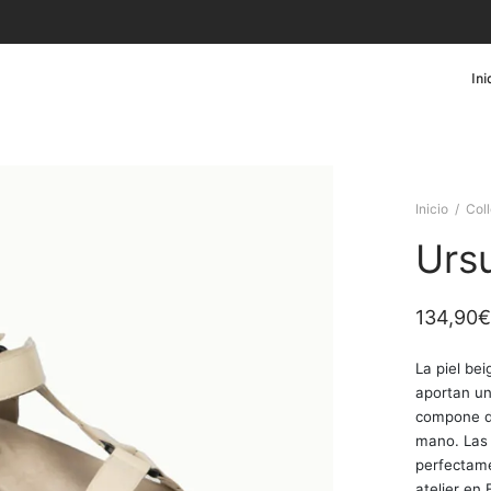
Ini
Inicio
/
Col
Urs
134,90
€
La piel be
aportan una
compone de
mano. Las 
perfectame
atelier en 