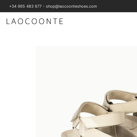
+34 965 483 677 - shop@laocoonteshoes.com