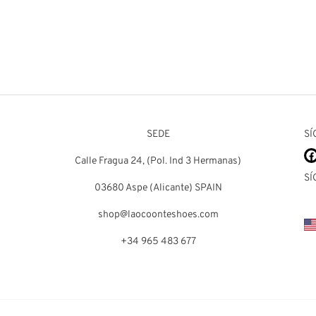
l
Delia
0
€
142,00
€
SEDE
SÍ
Calle Fragua 24, (Pol. Ind 3 Hermanas)
SÍ
03680 Aspe (Alicante) SPAIN
shop@laocoonteshoes.com
+34 965 483 677