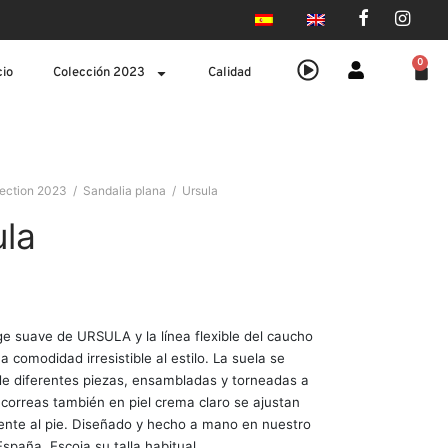
0
cio
Colección 2023
Calidad
lection 2023
/
Sandalia plana
/
Ursula
ula
ige suave de URSULA y la línea flexible del caucho
 comodidad irresistible al estilo. La suela se
 diferentes piezas, ensambladas y torneadas a
correas también en piel crema claro se ajustan
nte al pie. Diseñado y hecho a mano en nuestro
España. Escoja su talla habitual.